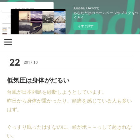
Ameba Owndで
あなただけのホームページやブログをつ
くろう
今すぐ試す
22
2017
.
10
低気圧は身体がだるい
台風が日本列島を縦断しようとしています。
昨日から身体が重かったり、頭痛を感じている人も多い
はず。
ぐっすり眠ったはずなのに、頭がボ～～っして起きれな
い。