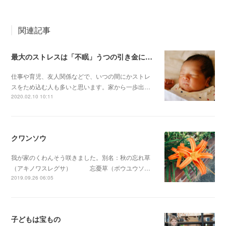
関連記事
最大のストレスは「不眠」うつの引き金にもなる「よく眠れない」ことの恐ろしさ 今こそ始めよう！『眠活（みんかつ）のススメ』
仕事や育児、友人関係などで、いつの間にかストレ
スをため込む人も多いと思います。家から一歩出…
2020.02.10 10:11
クワンソウ
我が家のくわんそう咲きました。別名：秋の忘れ草
（アキノワスレグサ） 忘憂草（ボウユウソ…
2019.09.26 06:05
子どもは宝もの