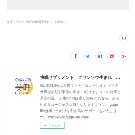
健康生活
(
17
)
睡眠健康指導士
(
42
)
美睡
(
51
)
快眠サプリメント クワンソウ生まれ 美睡（びすい）のご紹介
GUGU-LIFEは産後ママを応援いたします ママの
元気な笑顔が家族の幸せ 「眠りはすべての健康と
美容の源」 人生の1/3は眠りの時 それなら、おも
いきりゴージャスな時となりますように。 gugu-
lifeは極上の眠りを創る為のサポートをいたしま
す。 http://www.gugu-life.com/
フォロー