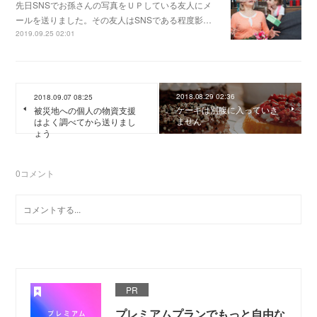
先日SNSでお孫さんの写真をＵＰしている友人にメ
ールを送りました。その友人はSNSである程度影…
2019.09.25 02:01
2018.08.29 02:36
2018.09.07 08:25
ケーキは別腹に入っていき
被災地への個人の物資支援
ません
はよく調べてから送りまし
ょう
0
コメント
PR
プレミアムプランでもっと自由な