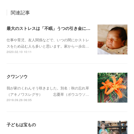
関連記事
最大のストレスは「不眠」うつの引き金にもなる「よく眠れない」ことの恐ろしさ 今こそ始めよう！『眠活（みんかつ）のススメ』
仕事や育児、友人関係などで、いつの間にかストレ
スをため込む人も多いと思います。家から一歩出…
2020.02.10 10:11
クワンソウ
我が家のくわんそう咲きました。別名：秋の忘れ草
（アキノワスレグサ） 忘憂草（ボウユウソ…
2019.09.26 06:05
子どもは宝もの