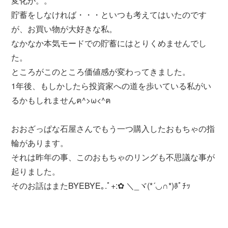
変化が。。
貯蓄をしなければ・・・といつも考えてはいたのです
が、お買い物が大好きな私。
なかなか本気モードでの貯蓄にはとりくめませんでし
た。
ところがこのところ価値感が変わってきました。
1年後、もしかしたら投資家への道を歩いている私がい
るかもしれませんฅ^>ω<^ฅ
おおざっぱな石屋さんでもう一つ購入したおもちゃの指
輪があります。
それは昨年の事、このおもちゃのリングも不思議な事が
起りました。
そのお話はまたBYEBYE｡.ﾟ+:✿ ＼_ヾ(*´◡∩*)ﾎﾟﾁｯ