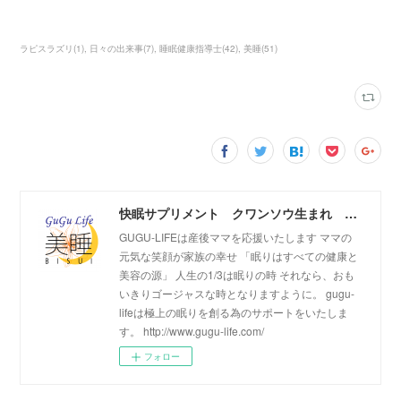
ラピスラズリ
(
1
)
日々の出来事
(
7
)
睡眠健康指導士
(
42
)
美睡
(
51
)
快眠サプリメント クワンソウ生まれ 美睡（びすい）のご紹介
GUGU-LIFEは産後ママを応援いたします ママの
元気な笑顔が家族の幸せ 「眠りはすべての健康と
美容の源」 人生の1/3は眠りの時 それなら、おも
いきりゴージャスな時となりますように。 gugu-
lifeは極上の眠りを創る為のサポートをいたしま
す。 http://www.gugu-life.com/
フォロー