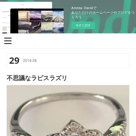
Ameba Owndで
あなただけのホームページやブログをつ
くろう
今すぐ試す
29
2018
.
08
不思議なラピスラズリ