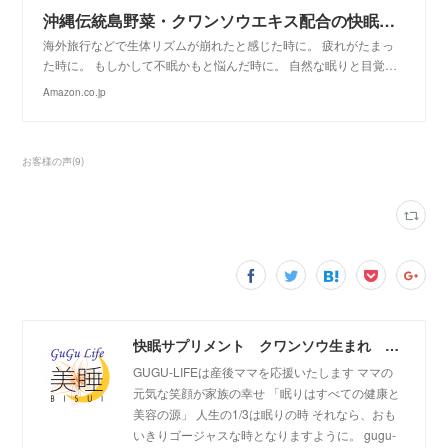
沖縄伝統島野菜・クワンソウエキス配合の快眠サプリメントゼリー 美睡(ビスイ)トラベルセット（7日用）
海外旅行などで生体リズムが崩れたと感じた時に。 疲れがたまっ
た時に。 もしかして不眠かもと悩んだ時に。 自然な眠りと目覚…
Amazon.co.jp
お客様の声
(
9
)
快眠サプリメント クワンソウ生まれ 美睡（びすい）のご紹介
GUGU-LIFEは産後ママを応援いたします ママの
元気な笑顔が家族の幸せ 「眠りはすべての健康と
美容の源」 人生の1/3は眠りの時 それなら、おも
いきりゴージャスな時となりますように。 gugu-