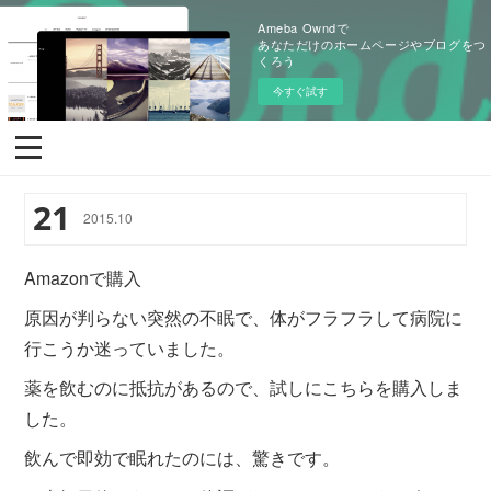
Ameba Owndで
あなただけのホームページやブログをつ
くろう
今すぐ試す
21
2015
.
10
Amazonで購入
原因が判らない突然の不眠で、体がフラフラして病院に
行こうか迷っていました。
薬を飲むのに抵抗があるので、試しにこちらを購入しま
した。
飲んで即効で眠れたのには、驚きです。